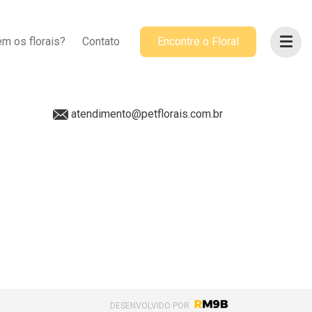
ACOMPANHE-NOS
m os florais?
Contato
Encontre o Floral
@petflorais
(41) 99655-8068
atendimento@petflorais.com.br
DESENVOLVIDO POR