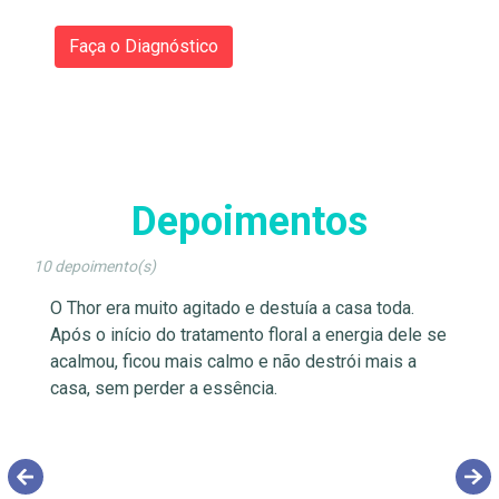
Faça o Diagnóstico
Depoimentos
10 depoimento(s)
O Thor era muito agitado e destuía a casa toda.
Ca
Após o início do tratamento floral a energia dele se
Es
acalmou, ficou mais calmo e não destrói mais a
es
casa, sem perder a essência.
e