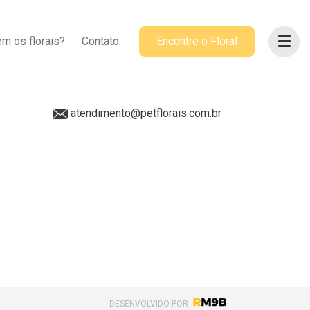
ACOMPANHE-NOS
m os florais?
Contato
Encontre o Floral
@petflorais
(41) 99655-8068
atendimento@petflorais.com.br
DESENVOLVIDO POR