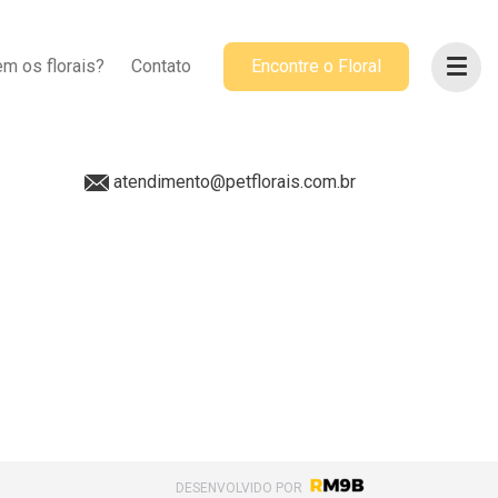
ACOMPANHE-NOS
m os florais?
Contato
Encontre o Floral
@petflorais
(41) 99655-8068
atendimento@petflorais.com.br
DESENVOLVIDO POR