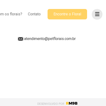
ACOMPANHE-NOS
m os florais?
Contato
Encontre o Floral
@petflorais
(41) 99655-8068
atendimento@petflorais.com.br
DESENVOLVIDO POR