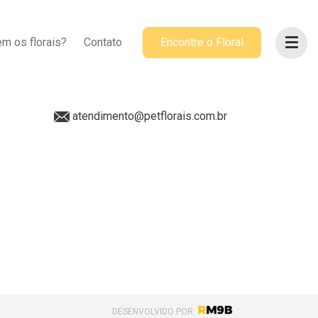
ACOMPANHE-NOS
m os florais?
Contato
Encontre o Floral
@petflorais
(41) 99655-8068
atendimento@petflorais.com.br
DESENVOLVIDO POR