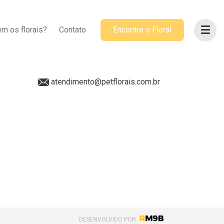
ACOMPANHE-NOS
m os florais?
Contato
Encontre o Floral
@petflorais
(41) 99655-8068
atendimento@petflorais.com.br
DESENVOLVIDO POR