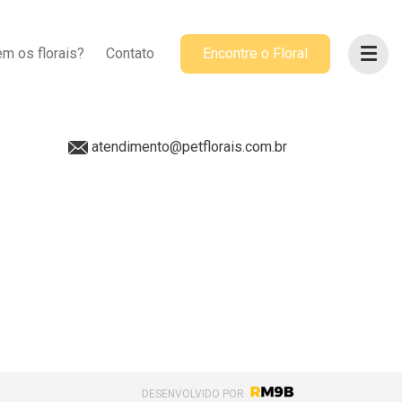
ACOMPANHE-NOS
m os florais?
Contato
Encontre o Floral
@petflorais
(41) 99655-8068
atendimento@petflorais.com.br
DESENVOLVIDO POR