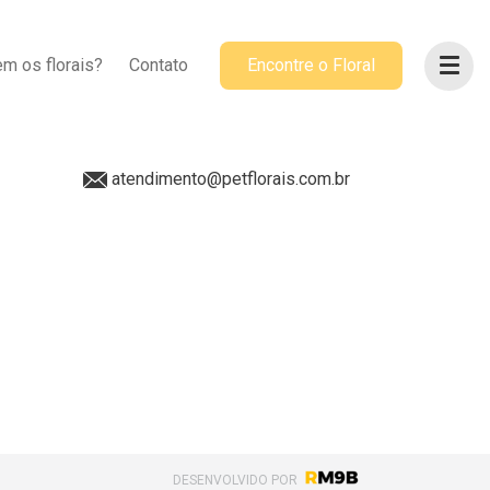
ACOMPANHE-NOS
m os florais?
Contato
Encontre o Floral
@petflorais
(41) 99655-8068
atendimento@petflorais.com.br
DESENVOLVIDO POR