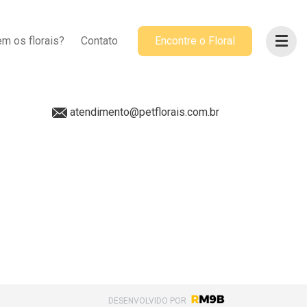
ACOMPANHE-NOS
m os florais?
Contato
Encontre o Floral
@petflorais
(41) 99655-8068
atendimento@petflorais.com.br
DESENVOLVIDO POR