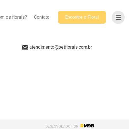
ACOMPANHE-NOS
m os florais?
Contato
Encontre o Floral
@petflorais
(41) 99655-8068
atendimento@petflorais.com.br
DESENVOLVIDO POR