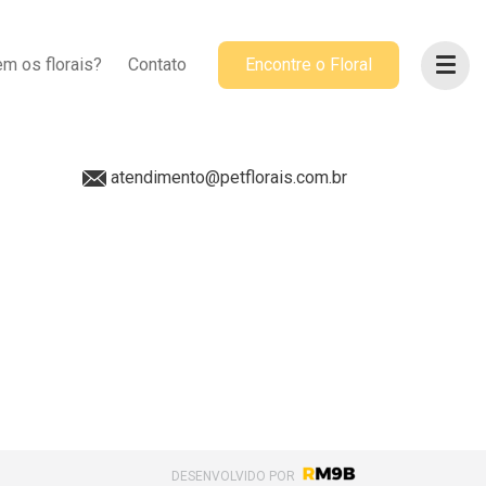
ACOMPANHE-NOS
m os florais?
Contato
Encontre o Floral
@petflorais
(41) 99655-8068
atendimento@petflorais.com.br
DESENVOLVIDO POR