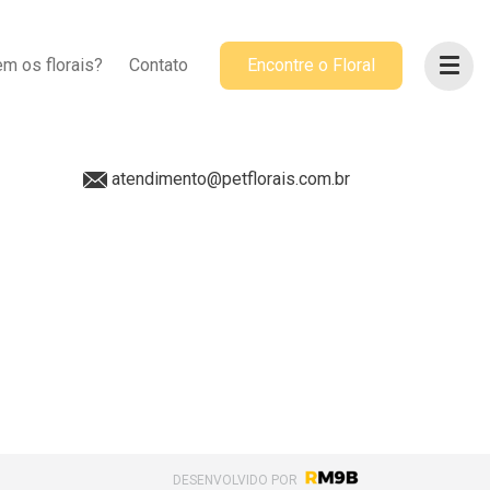
ACOMPANHE-NOS
m os florais?
Contato
Encontre o Floral
@petflorais
(41) 99655-8068
atendimento@petflorais.com.br
DESENVOLVIDO POR