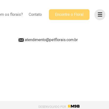
ACOMPANHE-NOS
m os florais?
Contato
Encontre o Floral
@petflorais
(41) 99655-8068
atendimento@petflorais.com.br
DESENVOLVIDO POR