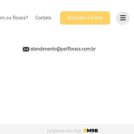
ACOMPANHE-NOS
m os florais?
Contato
Encontre o Floral
@petflorais
(41) 99655-8068
atendimento@petflorais.com.br
DESENVOLVIDO POR