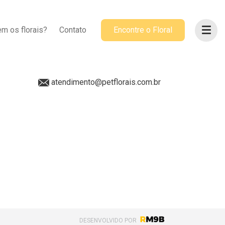
ACOMPANHE-NOS
m os florais?
Contato
Encontre o Floral
@petflorais
(41) 99655-8068
atendimento@petflorais.com.br
DESENVOLVIDO POR