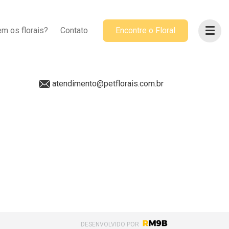
ACOMPANHE-NOS
m os florais?
Contato
Encontre o Floral
@petflorais
(41) 99655-8068
atendimento@petflorais.com.br
DESENVOLVIDO POR